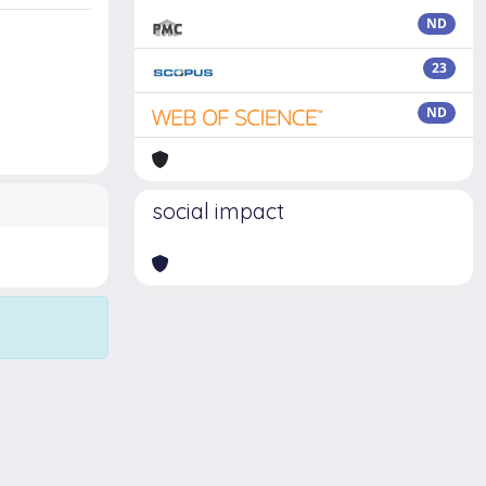
ND
23
ND
social impact