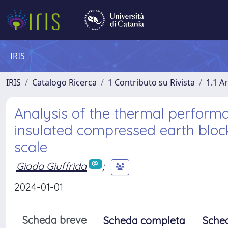
IRIS
IRIS
Catalogo Ricerca
1 Contributo su Rivista
1.1 Ar
Analysis of the thermal perform
insulated compressed earth blocks
scale
Giada Giuffrida
;
2024-01-01
Scheda breve
Scheda completa
Sche