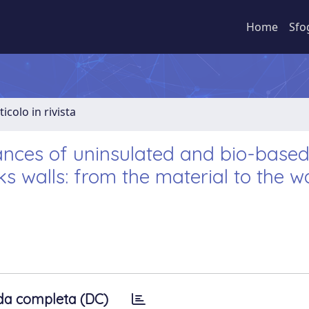
Home
Sfo
ticolo in rivista
ances of uninsulated and bio-base
 walls: from the material to the wa
da completa (DC)