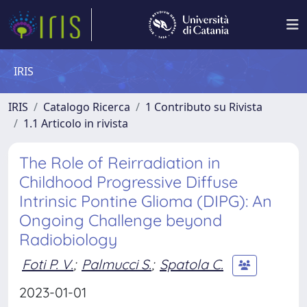
IRIS
IRIS
Catalogo Ricerca
1 Contributo su Rivista
1.1 Articolo in rivista
The Role of Reirradiation in
Childhood Progressive Diffuse
Intrinsic Pontine Glioma (DIPG): An
Ongoing Challenge beyond
Radiobiology
Foti P. V.
;
Palmucci S.
;
Spatola C.
2023-01-01