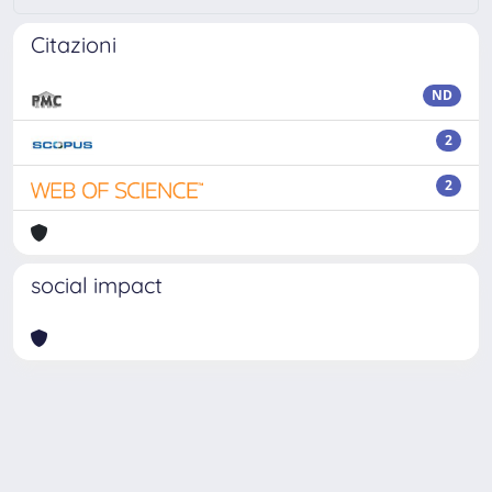
Citazioni
ND
2
2
social impact
Powered by
IRIS
-
about IRIS
-
Utilizzo dei cookie
Copyright © 2026