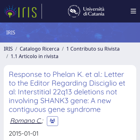
IRIS
IRIS
Catalogo Ricerca
1 Contributo su Rivista
1.1 Articolo in rivista
Response to Phelan K. et al.: Letter
to the Editor Regarding Disciglio et
al: Interstitial 22q13 deletions not
involving SHANK3 gene: A new
contiguous gene syndrome
Romano C.
;
2015-01-01