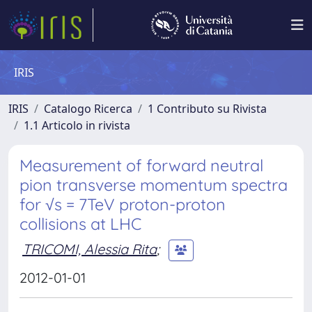
IRIS
IRIS
Catalogo Ricerca
1 Contributo su Rivista
1.1 Articolo in rivista
Measurement of forward neutral
pion transverse momentum spectra
for √s = 7TeV proton-proton
collisions at LHC
TRICOMI, Alessia Rita
;
2012-01-01