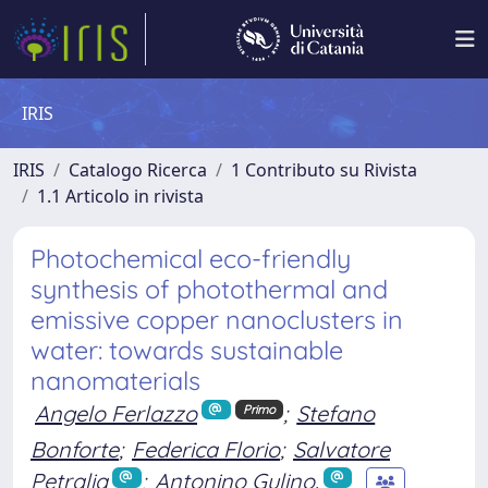
IRIS
IRIS
Catalogo Ricerca
1 Contributo su Rivista
1.1 Articolo in rivista
Photochemical eco-friendly
synthesis of photothermal and
emissive copper nanoclusters in
water: towards sustainable
nanomaterials
Angelo Ferlazzo
;
Stefano
Primo
Bonforte
;
Federica Florio
;
Salvatore
Petralia
;
Antonino Gulino.