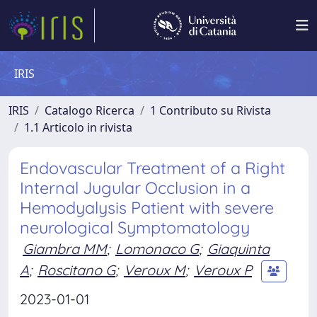
IRIS
IRIS
Catalogo Ricerca
1 Contributo su Rivista
1.1 Articolo in rivista
Endovascular Treatment of a Right
Internal Jugular Occlusion in a
Hemodyalysis Patient with severe
neurological Symptomatology
Giambra MM
;
Lomonaco G
;
Giaquinta
A
;
Roscitano G
;
Veroux M
;
Veroux P
2023-01-01