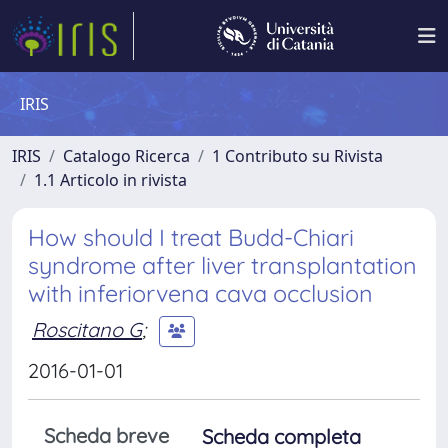
IRIS
IRIS
Catalogo Ricerca
1 Contributo su Rivista
1.1 Articolo in rivista
How should I treat Budd-Chiari
syndrome after liver transplantation
with inferiorvena cava occlusion
Roscitano G
;
2016-01-01
Scheda breve
Scheda completa