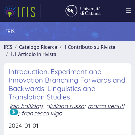
IRIS
IRIS
Catalogo Ricerca
1 Contributo su Rivista
1.1 Articolo in rivista
Introduction. Experiment and
Innovation Branching Forwards and
Backwards: Linguistics and
Translation Studies
iain halliday
;
giuliana russo
;
marco venuti
;
francesca vigo
2024-01-01