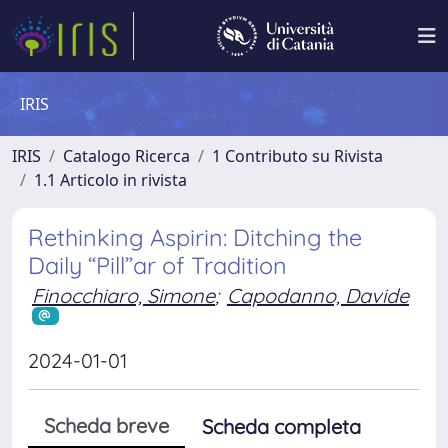
IRIS
IRIS
Catalogo Ricerca
1 Contributo su Rivista
1.1 Articolo in rivista
Rethinking Aspirin: Ditching the
Daily “Pill”ar of Tradition
Finocchiaro, Simone
;
Capodanno, Davide
2024-01-01
Scheda breve
Scheda completa