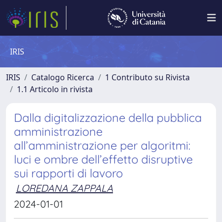
IRIS
IRIS
Catalogo Ricerca
1 Contributo su Rivista
1.1 Articolo in rivista
Dalla digitalizzazione della pubblica
amministrazione
all’amministrazione per algoritmi:
luci e ombre dell’effetto disruptive
sui rapporti di lavoro
LOREDANA ZAPPALA
2024-01-01