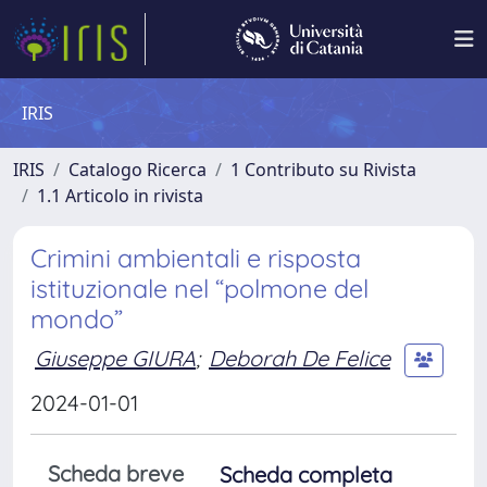
IRIS
IRIS
Catalogo Ricerca
1 Contributo su Rivista
1.1 Articolo in rivista
Crimini ambientali e risposta
istituzionale nel “polmone del
mondo”
Giuseppe GIURA
;
Deborah De Felice
2024-01-01
Scheda breve
Scheda completa