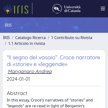
IRIS
IRIS
Catalogo Ricerca
1 Contributo su Rivista
1.1 Articolo in rivista
“Il segno del vasaio”. Croce narratore
di «storie» e «leggende»
Manganaro Andrea
2024-01-01
Abstract
In this essay, Croce’s narratives of “stories” and
“legends” are re-read in light of Benjamin’s