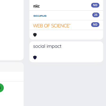
ND
25
ND
social impact
i