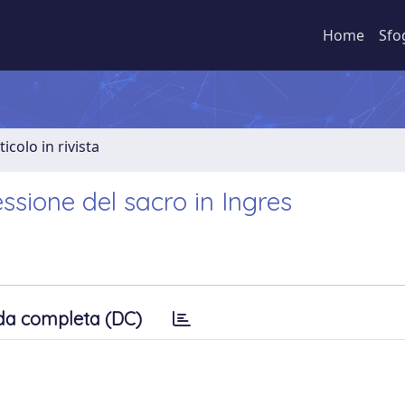
Home
Sfo
ticolo in rivista
ssione del sacro in Ingres
da completa (DC)