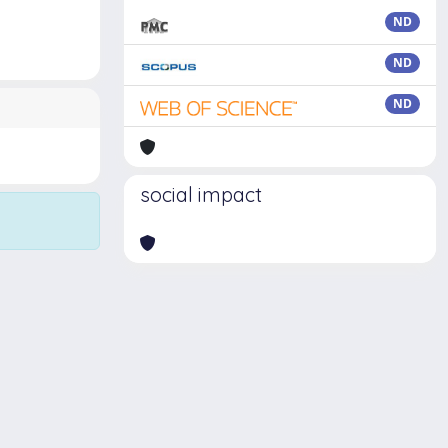
ND
ND
ND
social impact