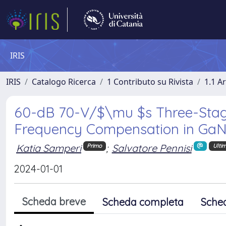
IRIS
IRIS
Catalogo Ricerca
1 Contributo su Rivista
1.1 Ar
60-dB 70-V/$\mu $s Three-Stage
Frequency Compensation in GaN
Katia Samperi
;
Salvatore Pennisi
Primo
Ulti
2024-01-01
Scheda breve
Scheda completa
Sche