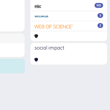
ND
3
2
social impact