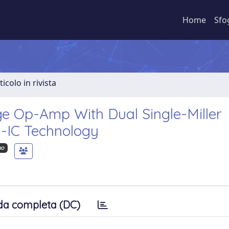
Home
Sfo
ticolo in rivista
 Op-Amp With Dual Single-Miller
-IC Technology
mo
da completa (DC)