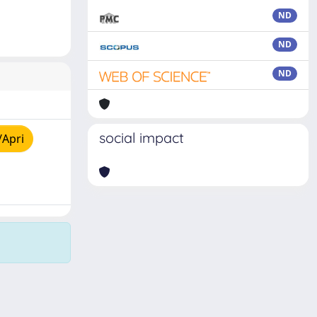
ND
ND
ND
social impact
/Apri