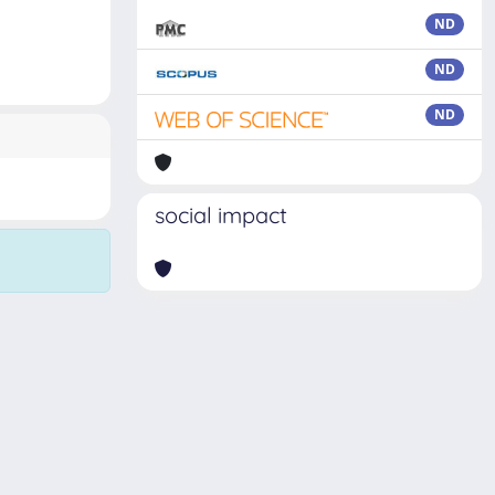
ND
ND
ND
social impact