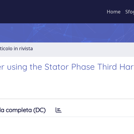
Home
Sfo
ticolo in rivista
ler using the Stator Phase Third H
a completa (DC)