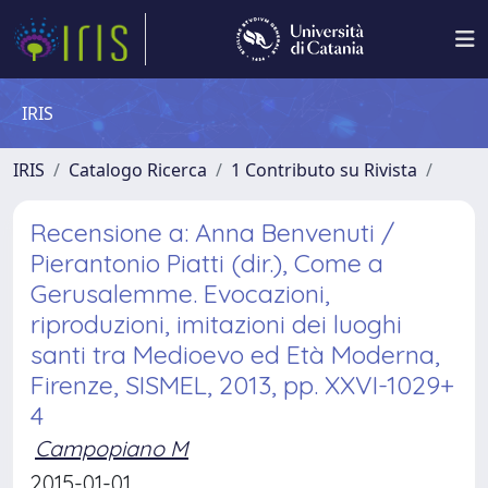
IRIS
IRIS
Catalogo Ricerca
1 Contributo su Rivista
Recensione a: Anna Benvenuti /
Pierantonio Piatti (dir.), Come a
Gerusalemme. Evocazioni,
riproduzioni, imitazioni dei luoghi
santi tra Medioevo ed Età Moderna,
Firenze, SISMEL, 2013, pp. XXVI-1029+
4
Campopiano M
2015-01-01