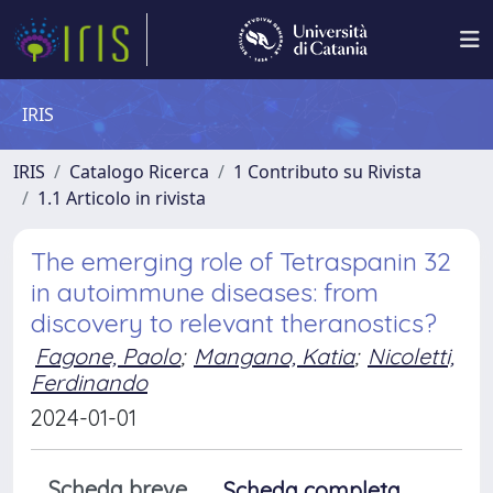
IRIS
IRIS
Catalogo Ricerca
1 Contributo su Rivista
1.1 Articolo in rivista
The emerging role of Tetraspanin 32
in autoimmune diseases: from
discovery to relevant theranostics?
Fagone, Paolo
;
Mangano, Katia
;
Nicoletti,
Ferdinando
2024-01-01
Scheda breve
Scheda completa