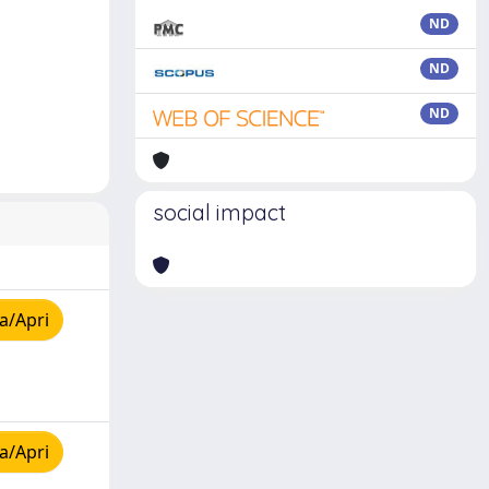
ND
ND
ND
social impact
a/Apri
a/Apri