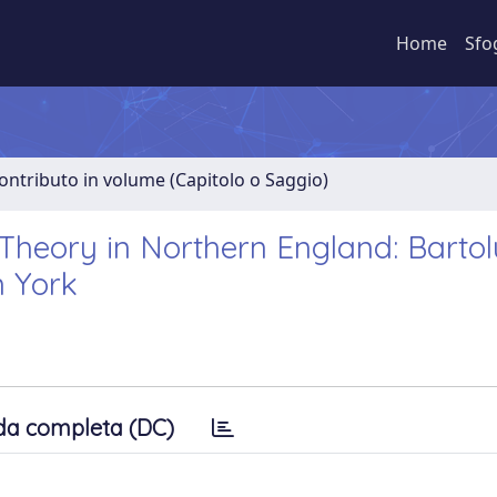
Home
Sfo
ontributo in volume (Capitolo o Saggio)
l Theory in Northern England: Bartol
n York
da completa (DC)