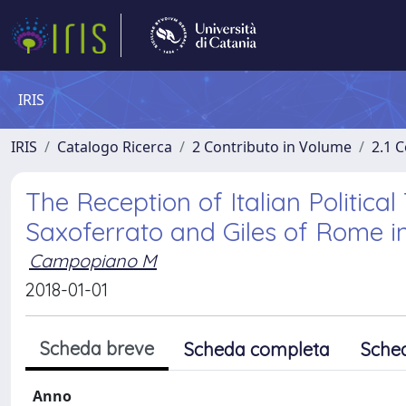
IRIS
IRIS
Catalogo Ricerca
2 Contributo in Volume
2.1 C
The Reception of Italian Politica
Saxoferrato and Giles of Rome i
Campopiano M
2018-01-01
Scheda breve
Scheda completa
Sche
Anno