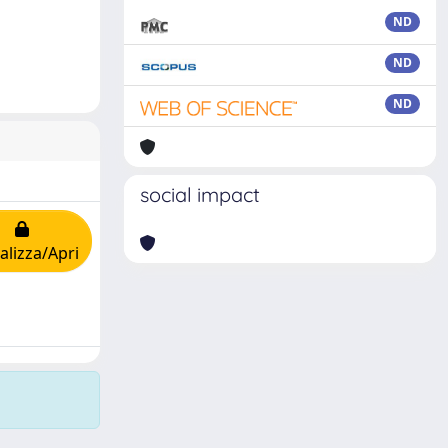
ND
ND
ND
social impact
alizza/Apri