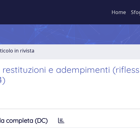
Home
Sfo
ticolo in rivista
restituzioni e adempimenti (rifless
4)
a completa (DC)