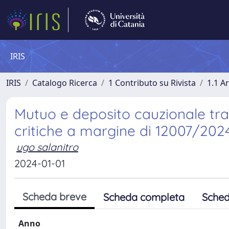
IRIS
IRIS
Catalogo Ricerca
1 Contributo su Rivista
1.1 Ar
Mutuo e deposito cauzionale tra 
critiche a margine di 12007/202
ugo salanitro
2024-01-01
Scheda breve
Scheda completa
Sched
Anno