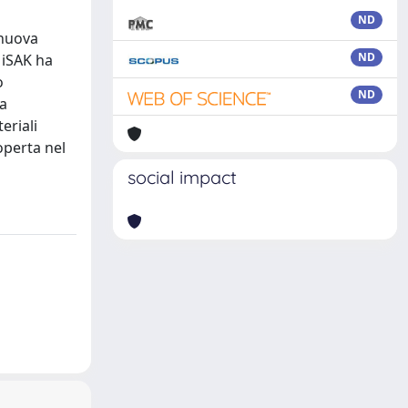
ND
 nuova
ND
MiSAK ha
o
ND
na
eriali
operta nel
social impact