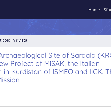
Home
Sfo
ticolo in rivista
rchaeological Site of Sarqala (KR
ew Project of MiSAK, the Italian
n in Kurdistan of ISMEO and IICK. 
Mission