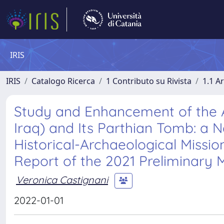
IRIS
IRIS
Catalogo Ricerca
1 Contributo su Rivista
1.1 Ar
Study and Enhancement of the A
Iraq) and Its Parthian Tomb: a N
Historical-Archaeological Missio
Report of the 2021 Preliminary 
Veronica Castignani
2022-01-01