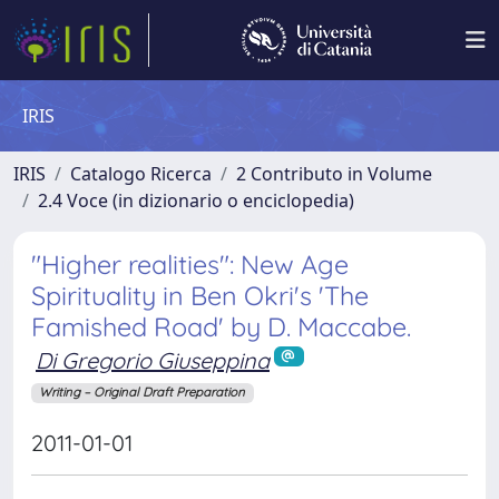
IRIS
IRIS
Catalogo Ricerca
2 Contributo in Volume
2.4 Voce (in dizionario o enciclopedia)
"Higher realities": New Age
Spirituality in Ben Okri's 'The
Famished Road' by D. Maccabe.
Di Gregorio Giuseppina
Writing – Original Draft Preparation
2011-01-01