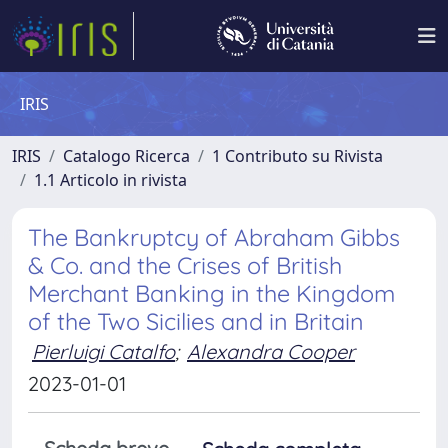
IRIS
IRIS
Catalogo Ricerca
1 Contributo su Rivista
1.1 Articolo in rivista
The Bankruptcy of Abraham Gibbs
& Co. and the Crises of British
Merchant Banking in the Kingdom
of the Two Sicilies and in Britain
Pierluigi Catalfo
;
Alexandra Cooper
2023-01-01