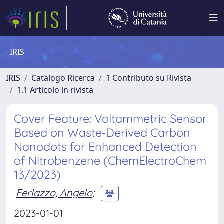
IRIS
IRIS
Catalogo Ricerca
1 Contributo su Rivista
1.1 Articolo in rivista
Cover Feature: Voltammetric Sensor
Based on Waste‐Derived Carbon
Nanodots for Enhanced Detection
of Nitrobenzene (ChemElectroChem
13/2023)
Ferlazzo, Angelo
;
2023-01-01