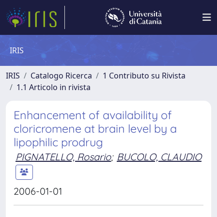
IRIS
IRIS
Catalogo Ricerca
1 Contributo su Rivista
1.1 Articolo in rivista
Enhancement of availability of
cloricromene at brain level by a
lipophilic prodrug
PIGNATELLO, Rosario
;
BUCOLO, CLAUDIO
2006-01-01