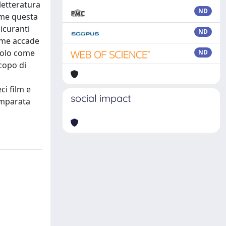
letteratura
ND
come questa
sicuranti
ND
come accade
ndolo come
ND
copo di
ci film e
social impact
comparata