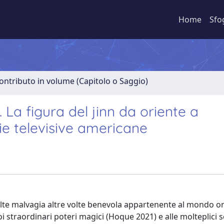
Home
Sfo
ontributo in volume (Capitolo o Saggio)
. La figura del jinn da oriente a
ie televisive americane
a volte malvagia altre volte benevola appartenente al mondo or
suoi straordinari poteri magici (Hoque 2021) e alle molteplici