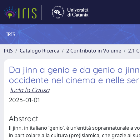
IRIS
IRIS
Catalogo Ricerca
2 Contributo in Volume
2.1 C
Da jinn a genio e da genio a jinn
occidente nel cinema e nelle ser
lucia la Causa
2025-01-01
Abstract
Il jinn, in italiano ‘genio’, è un’entità soprannaturale 
in particolare alla cultura (pre)islamica, che grazie ai 