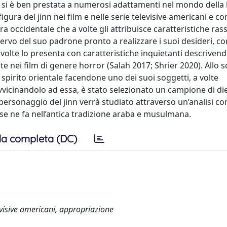
si è ben prestata a numerosi adattamenti nel mondo della 
igura del jinn nei film e nelle serie televisive americani e 
ura occidentale che a volte gli attribuisce caratteristiche ras
rvo del suo padrone pronto a realizzare i suoi desideri, 
 volte lo presenta con caratteristiche inquietanti descrive
 nei film di genere horror (Salah 2017; Shrier 2020). Allo s
 spirito orientale facendone uno dei suoi soggetti, a volte
avvicinandolo ad essa, è stato selezionato un campione di die
l personaggio del jinn verrà studiato attraverso un’analisi 
o se ne fa nell’antica tradizione araba e musulmana.
a completa (DC)
levisive americani, appropriazione