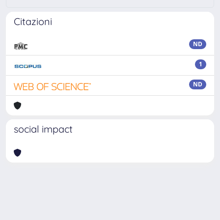
Citazioni
ND
1
ND
social impact
Powered by
IRIS
-
about IRIS
-