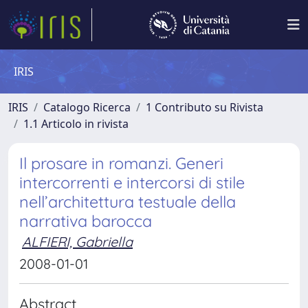
IRIS
IRIS
Catalogo Ricerca
1 Contributo su Rivista
1.1 Articolo in rivista
Il prosare in romanzi. Generi
intercorrenti e intercorsi di stile
nell’architettura testuale della
narrativa barocca
ALFIERI, Gabriella
2008-01-01
Abstract