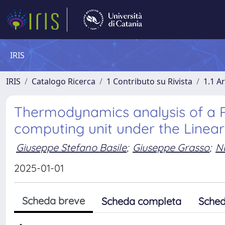
IRIS
IRIS
Catalogo Ricerca
1 Contributo su Rivista
1.1 Ar
Thermodynamics analysis of a Re
computing unit under the Linea
Giuseppe Stefano Basile
;
Giuseppe Grasso
;
Nu
2025-01-01
Scheda breve
Scheda completa
Sched