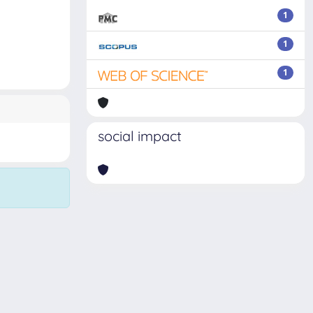
1
1
1
social impact