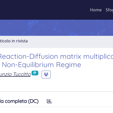
Home
Sfo
ticolo in rivista
action-Diffusion matrix multiplic
r Non-Equilibrium Regime
nzio Tuccitto
a completa (DC)