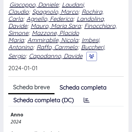
Giacoppo, Daniele
;
Laudani,
Claudio
;
Spagnolo, Marco
;
Rochira,
Carla
;
Agnello, Federica
;
Landolina,
Davide
;
Mauro, Maria Sara
;
Finocchiaro,
Simone
;
Mazzone, Placido
Maria
;
Ammirabile, Nicola
;
Imbesi,
Antonino
;
Raffo, Carmelo
;
Buccheri,
Sergio
;
Capodanno, Davide
2024-01-01
Scheda breve
Scheda completa
Scheda completa (DC)
Anno
2024