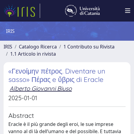
IRIS
IRIS
Catalogo Ricerca
1 Contributo su Rivista
1.1 Articolo in rivista
«Γενοίμην πέτρος. Diventare un
sasso» Πέρας e ὕβρις di Eracle
Alberto Giovanni Biuso
2025-01-01
Abstract
Eracle è il più grande degli eroi, le sue imprese
vanno al di là dell’umano e del possibile. E tuttavia