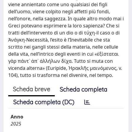
viene annientato come uno qualsiasi dei figli
dell’uomo, viene colpito negli affetti più fondi,
nell’onore, nella saggezza. In quale altro modo mai i
Greci potevano esprimere la loro sapienza? Che si
tratti dell’intervento di un dio o di τύχη-il caso o di
Ἀνάγκη-Necessità, l’esito è l’Inevitabile che sta
scritto nei gangli stessi della materia, nelle cellule
della vita, nell’intrico degli eventi in cui «ἐξίσταται
γὰρ πάντ᾽ ἀπ᾽ ἀλλήλων δίχα. Tutto si muta con
vicenda alterna» (Euripide, Ἡρακλῆς μαινόμενος, v.
104), tutto si trasforma nel divenire, nel tempo.
Scheda breve
Scheda completa
Scheda completa (DC)
Anno
2025