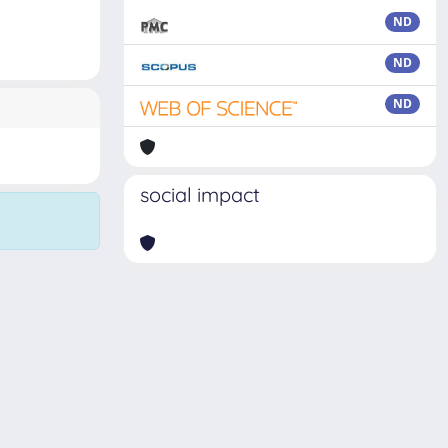
ND
ND
ND
social impact