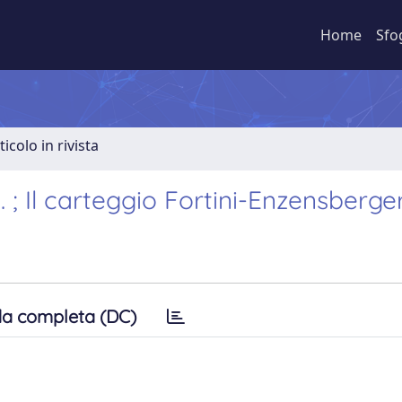
Home
Sfo
ticolo in rivista
; Il carteggio Fortini-Enzensberge
a completa (DC)