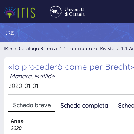
IRIS
IRIS
Catalogo Ricerca
1 Contributo su Rivista
1.1 Ar
«Io procederò come per Brecht». 
Manara, Matilde
2020-01-01
Scheda breve
Scheda completa
Sched
Anno
2020