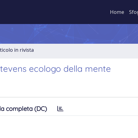
Home
Sfo
ticolo in rivista
Stevens ecologo della mente
a completa (DC)