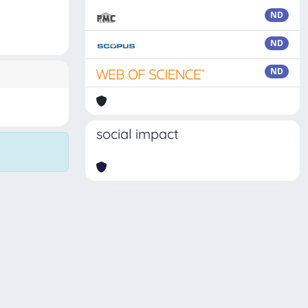
ND
ND
ND
social impact