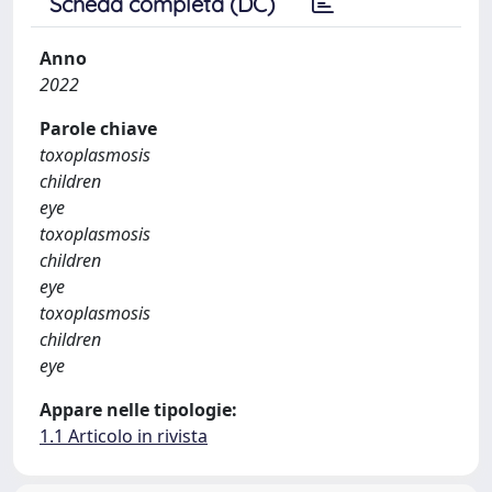
Scheda completa (DC)
Anno
2022
Parole chiave
toxoplasmosis
children
eye
toxoplasmosis
children
eye
toxoplasmosis
children
eye
Appare nelle tipologie:
1.1 Articolo in rivista