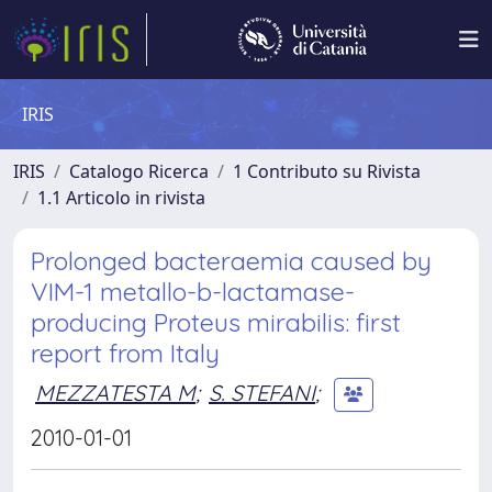
IRIS
IRIS
Catalogo Ricerca
1 Contributo su Rivista
1.1 Articolo in rivista
Prolonged bacteraemia caused by
VIM-1 metallo-b-lactamase-
producing Proteus mirabilis: first
report from Italy
MEZZATESTA M
;
S. STEFANI
;
2010-01-01