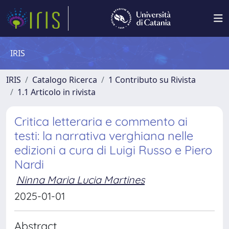
IRIS
IRIS
Catalogo Ricerca
1 Contributo su Rivista
1.1 Articolo in rivista
Critica letteraria e commento ai
testi: la narrativa verghiana nelle
edizioni a cura di Luigi Russo e Piero
Nardi
Ninna Maria Lucia Martines
2025-01-01
Abstract