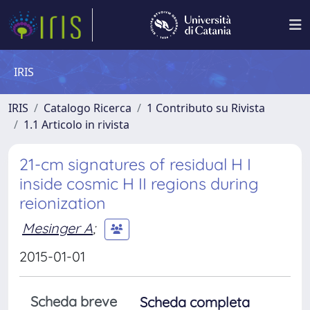
IRIS
IRIS
Catalogo Ricerca
1 Contributo su Rivista
1.1 Articolo in rivista
21-cm signatures of residual H I
inside cosmic H II regions during
reionization
Mesinger A
;
2015-01-01
Scheda breve
Scheda completa