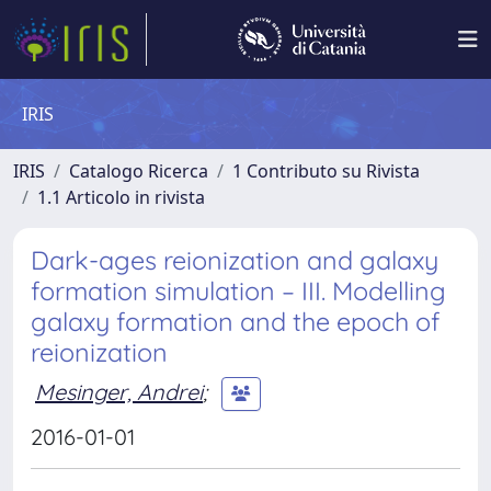
IRIS
IRIS
Catalogo Ricerca
1 Contributo su Rivista
1.1 Articolo in rivista
Dark-ages reionization and galaxy
formation simulation – III. Modelling
galaxy formation and the epoch of
reionization
Mesinger, Andrei
;
2016-01-01