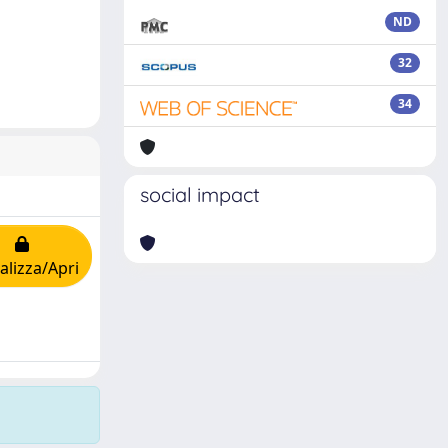
ND
32
34
social impact
alizza/Apri