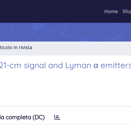
Home
Sfo
ticolo in rivista
 21-cm signal and Lyman α emitter
a completa (DC)