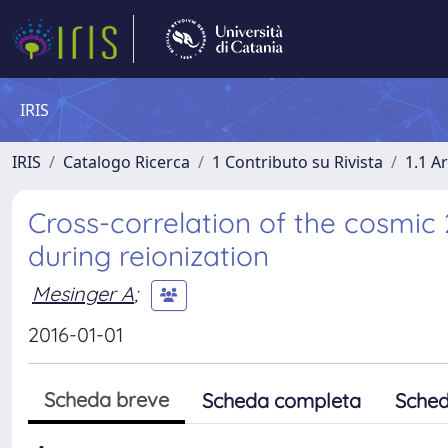
IRIS
IRIS
Catalogo Ricerca
1 Contributo su Rivista
1.1 Ar
Cross-correlation of the cosmic
during reionization
Mesinger A
;
2016-01-01
Scheda breve
Scheda completa
Sched