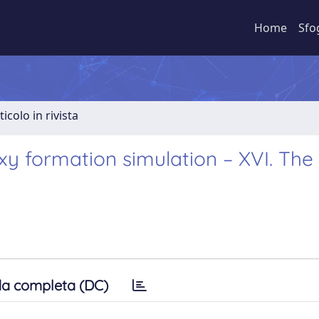
Home
Sfo
ticolo in rivista
xy formation simulation – XVI. The
a completa (DC)