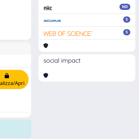
ND
5
5
social impact
alizza/Apri