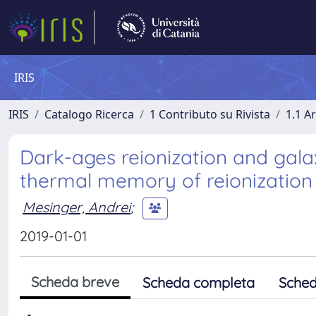
IRIS
IRIS
Catalogo Ricerca
1 Contributo su Rivista
1.1 Ar
Dark-ages reionization and gala
thermal memory of reionization
Mesinger, Andrei
;
2019-01-01
Scheda breve
Scheda completa
Sched