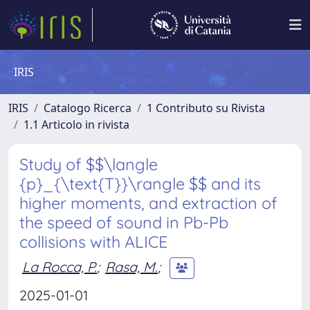
IRIS
IRIS
Catalogo Ricerca
1 Contributo su Rivista
1.1 Articolo in rivista
Study of $$\langle
{p}_{\text{T}}\rangle $$ and its
higher moments, and extraction of
the speed of sound in Pb-Pb
collisions with ALICE
La Rocca, P.
;
Rasa, M.
;
2025-01-01