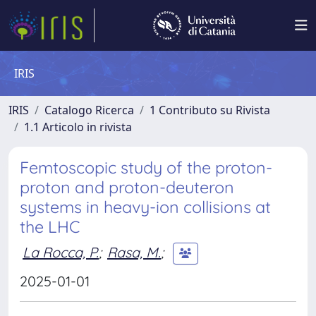
IRIS
IRIS
Catalogo Ricerca
1 Contributo su Rivista
1.1 Articolo in rivista
Femtoscopic study of the proton-
proton and proton-deuteron
systems in heavy-ion collisions at
the LHC
La Rocca, P.
;
Rasa, M.
;
2025-01-01