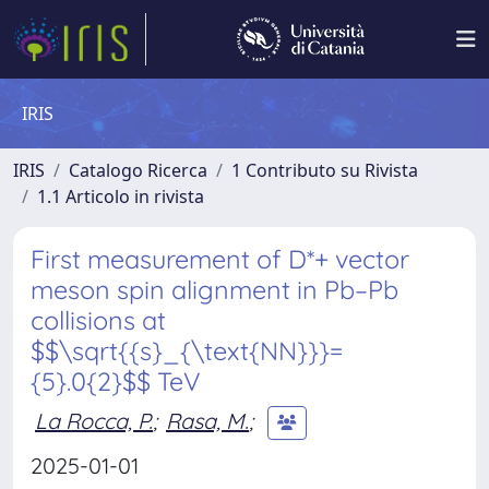
IRIS
IRIS
Catalogo Ricerca
1 Contributo su Rivista
1.1 Articolo in rivista
First measurement of D*+ vector
meson spin alignment in Pb–Pb
collisions at
$$\sqrt{{s}_{\text{NN}}}=
{5}.0{2}$$ TeV
La Rocca, P.
;
Rasa, M.
;
2025-01-01