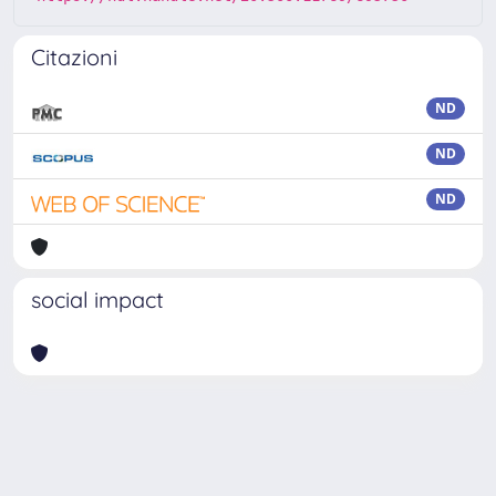
Citazioni
ND
ND
ND
social impact
Powered by
IRIS
-
about IRIS
-