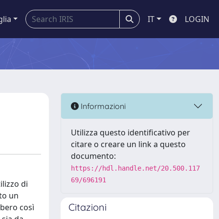
glia
IT
LOGIN
Informazioni
Utilizza questo identificativo per
citare o creare un link a questo
documento:
https://hdl.handle.net/20.500.117
69/696191
lizzo di
to un
Citazioni
bbero così