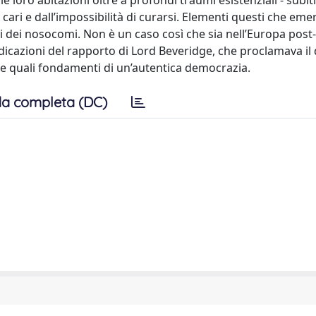
e loro abitazioni oltre a profondi traumi esistenziali - subiti
 cari e dall’impossibilità di curarsi. Elementi questi che em
vi dei nosocomi. Non è un caso così che sia nell’Europa post-
ndicazioni del rapporto di Lord Beveridge, che proclamava il 
zione quali fondamenti di un’autentica democrazia.
a completa (DC)