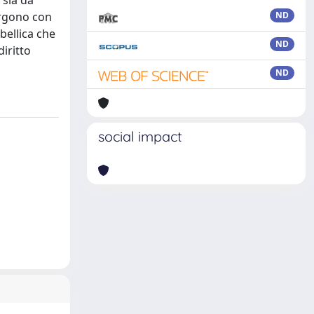
 sia da
ergono con
ND
bellica che
ND
diritto
ND
social impact