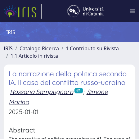
IRIS
IRIS
Catalogo Ricerca
1 Contributo su Rivista
1.1 Articolo in rivista
La narrazione della politica secondo
IA. Il caso del conflitto russo-ucraino
Rossana Sampugnaro
;
Simone
Marino
2025-01-01
Abstract
The narrative of politics according to AI. The case of