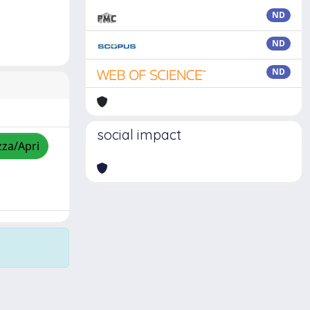
ND
ND
ND
social impact
zza/Apri