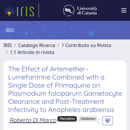
IRIS
IRIS
Catalogo Ricerca
1 Contributo su Rivista
1.1 Articolo in rivista
The Effect of Artemether–
Lumefantrine Combined with a
Single Dose of Primaquine on
Plasmodium falciparum Gametocyte
Clearance and Post-Treatment
Infectivity to Anopheles arabiensis
Roberto Di Marco
;
Penultimo
Validation