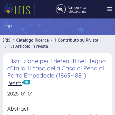
IRIS
IRIS
Catalogo Ricerca
1 Contributo su Rivista
1.1 Articolo in rivista
L’istruzione per i detenuti nel Regno
d’Italia. Il caso della Casa di Pena di
Porto Empedocle (1869-1881)
lentini
2025-01-01
Abstract