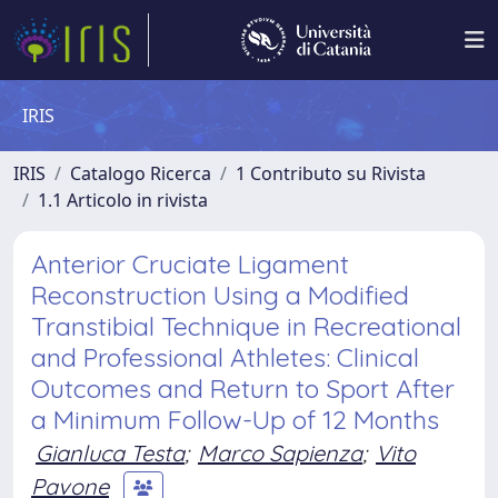
IRIS
IRIS
Catalogo Ricerca
1 Contributo su Rivista
1.1 Articolo in rivista
Anterior Cruciate Ligament
Reconstruction Using a Modified
Transtibial Technique in Recreational
and Professional Athletes: Clinical
Outcomes and Return to Sport After
a Minimum Follow-Up of 12 Months
Gianluca Testa
;
Marco Sapienza
;
Vito
Pavone